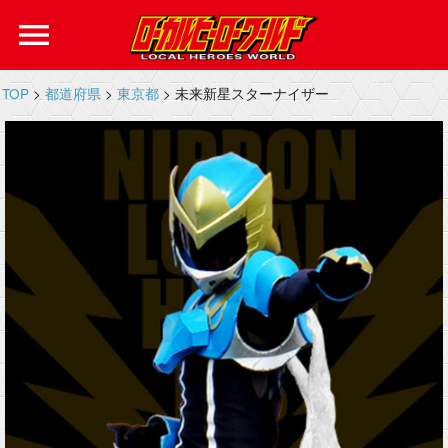
menu
TOP
>
都道府県
>
東京都
> 未来新星スターナイザー