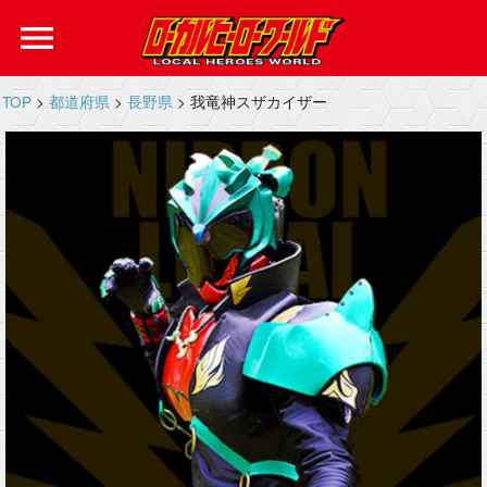
menu
TOP
>
都道府県
>
長野県
> 我竜神スザカイザー