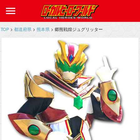
menu
TOP
>
都道府県
>
熊本県
> 郷熊戦煌ジュグリッター