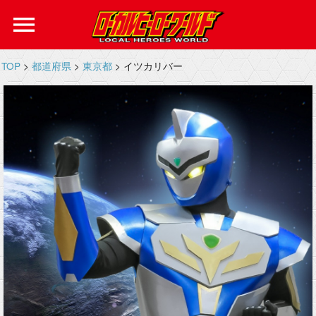
menu
TOP
>
都道府県
>
東京都
> イツカリバー